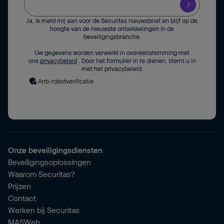
Ja, ik meld mij aan voor de Securitas nieuwsbrief en blijf op de
hoogte van de nieuwste ontwikkelingen in de
beveiligingsbranche.
Uw gegevens worden verwerkt in overeenstemming met
ons
privacybeleid
. Door het formulier in te dienen, stemt u in
met het privacybeleid.
Anti-robotverificatie
Onze beveiligingsdiensten
Beveiligingsoplossingen
Waarom Securitas?
Prijzen
Contact
Werken bij Securitas
MASWeb