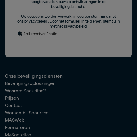
hoogte van de nieuwste ontwikkelingen in de
beveiligingsbranche.
Uw gegevens worden verwerkt in overeenstemming met
ons
privacybeleid
. Door het formulier in te dienen, stemt u in
met het privacybeleid.
Anti-robotverificatie
Onze beveiligingsdiensten
Beveiligingsoplossingen
Waarom Securitas?
Prijzen
Contact
Werken bij Securitas
MASWeb
Formulieren
MySecuritas