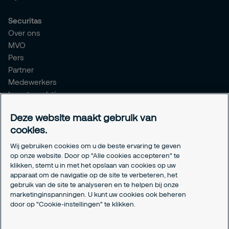
Securitas
Over ons
MVO
Pers
Partner
Medewerkers
Investor relations
Meldpunt Integriteit
Deze website maakt gebruik van
Certificeringen
cookies.
Aanmeldformulieren installatiepartners
Wij gebruiken cookies om u de beste ervaring te geven
Juridisch
op onze website. Door op "Alle cookies accepteren" te
klikken, stemt u in met het opslaan van cookies op uw
Privacyverklaring
apparaat om de navigatie op de site te verbeteren, het
Algemene voorwaarden
gebruik van de site te analyseren en te helpen bij onze
Responsible disclosure
marketinginspanningen. U kunt uw cookies ook beheren
Cookie-instellingen
door op "Cookie-instellingen" te klikken.
Cookieverklaring