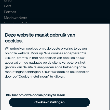
MVO
Pers
Partner
Medewerkers
Investor relations
Meldpunt Integriteit
Deze website maakt gebruik van
Certificeringen
cookies.
Aanmeldformulieren installatiepartners
Wij gebruiken cookies om u de beste ervaring te geven
Juridisch
op onze website. Door op "Alle cookies accepteren" te
klikken, stemt u in met het opslaan van cookies op uw
Privacyverklaring
apparaat om de navigatie op de site te verbeteren, het
Algemene voorwaarden
gebruik van de site te analyseren en te helpen bij onze
Responsible disclosure
marketinginspanningen. U kunt uw cookies ook beheren
door op "Cookie-instellingen" te klikken.
Cookie-instellingen
Cookieverklaring
Klik hier om onze cookie policy te lezen
Cookie-instellingen