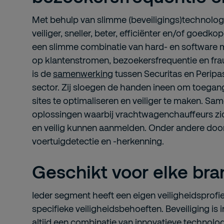
Met behulp van slimme (beveiligings)technolog
veiliger, sneller, beter, efficiënter en/of goedko
een slimme combinatie van hard- en software mo
op klantenstromen, bezoekersfrequentie en fr
is de
samenwerking
tussen Securitas en Peripas
sector. Zij sloegen de handen ineen om toegan
sites te optimaliseren en veiliger te maken. S
oplossingen waarbij vrachtwagenchauffeurs z
en veilig kunnen aanmelden. Onder andere doo
voertuigdetectie en -herkenning.
Geschikt voor elke br
Ieder segment heeft een eigen veiligheidsprofi
specifieke veiligheidsbehoeften. Beveiliging is i
altijd een combinatie van innovatieve technol