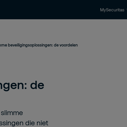
MySecuritas
ingen
Beveiligingstrends & nieuws
Contact 
mme beveiligingsoplossingen: de voordelen
ngen: de
r slimme
ssingen die niet