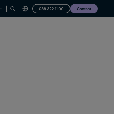
088 322 11 00
Contact
en ondersteuning
Vacatures