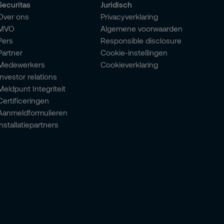
Securitas
Juridisch
Over ons
Privacyverklaring
MVO
Algemene voorwaarden
Pers
Responsible disclosure
Partner
Cookie-instellingen
Medewerkers
Cookieverklaring
Investor relations
Meldpunt Integriteit
Certificeringen
Aanmeldformulieren
installatiepartners