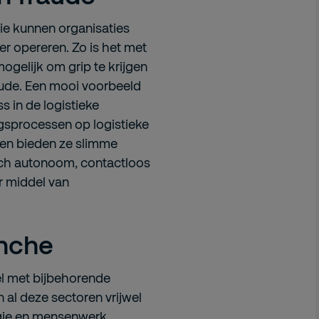
ie kunnen organisaties
per opereren. Zo is het met
gelijk om grip te krijgen
aude. Een mooi voorbeeld
s in de logistieke
gsprocessen op logistieke
amen bieden ze slimme
ich autonoom, contactloos
r middel van
anche
el met bijbehorende
n al deze sectoren vrijwel
ogie en mensenwerk.