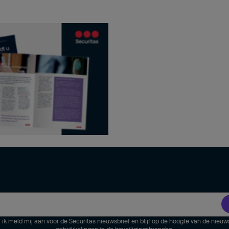
, ik meld mij aan voor de Securitas nieuwsbrief en blijf op de hoogte van de nieuw