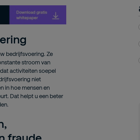
oering
w bedrijfsvoering. Ze
constante stroom van
at activiteiten soepel
rijfsvoering niet
en in hoe mensen en
urt. Dat helpt u een beter
den.
n,
n fraude