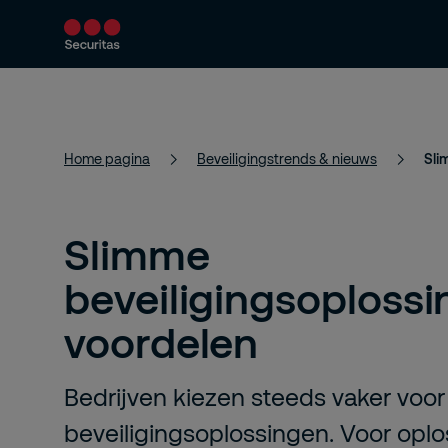
Producten en diensten
Beveiligingsoploss
Home pagina
Beveiligingstrends & nieuws
Sli
Slimme
beveiligingsoplossi
voordelen
Bedrijven kiezen steeds vaker voo
beveiligingsoplossingen. Voor oplo