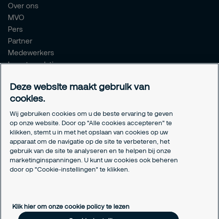
Over ons
MVO
Pers
Partner
Medewerkers
Investor relations
Meldpunt Integriteit
Deze website maakt gebruik van
Certificeringen
cookies.
Aanmeldformulieren installatiepartners
Wij gebruiken cookies om u de beste ervaring te geven
Juridisch
op onze website. Door op "Alle cookies accepteren" te
klikken, stemt u in met het opslaan van cookies op uw
Privacyverklaring
apparaat om de navigatie op de site te verbeteren, het
Algemene voorwaarden
gebruik van de site te analyseren en te helpen bij onze
Responsible disclosure
marketinginspanningen. U kunt uw cookies ook beheren
door op "Cookie-instellingen" te klikken.
Cookie-instellingen
Cookieverklaring
Klik hier om onze cookie policy te lezen