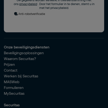
Uw gegevens worden verwerkt in overeenstemming met
ons
privacybeleid
. Door het formulier in te dienen, stemt u in
met het privacybeleid.
Anti-robotverificatie
Onze beveiligingsdiensten
Beveiligingsoplossingen
Waarom Securitas?
Prijzen
Contact
Werken bij Securitas
MASWeb
Formulieren
MySecuritas
Securitas