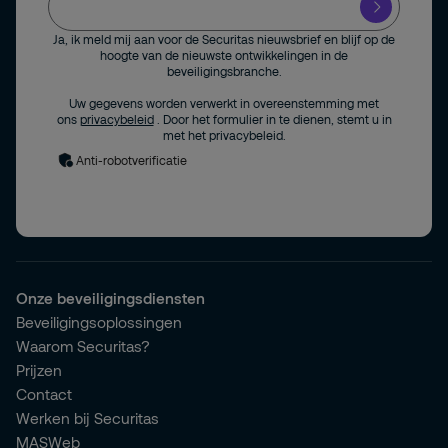
Ja, ik meld mij aan voor de Securitas nieuwsbrief en blijf op de
hoogte van de nieuwste ontwikkelingen in de
beveiligingsbranche.
Uw gegevens worden verwerkt in overeenstemming met
ons
privacybeleid
. Door het formulier in te dienen, stemt u in
met het privacybeleid.
Anti-robotverificatie
Onze beveiligingsdiensten
Beveiligingsoplossingen
Waarom Securitas?
Prijzen
Contact
Werken bij Securitas
MASWeb