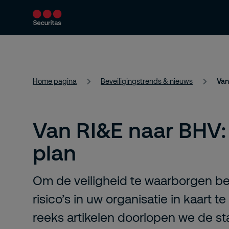
Producten en diensten
Beveiligingsoploss
Home pagina
Beveiligingstrends & nieuws
Van
Van RI&E naar BHV:
plan
Om de veiligheid te waarborgen ben
risico’s in uw organisatie in kaart t
reeks artikelen doorlopen we de 