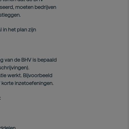
iseerd, moeten bedrijven
stleggen.
in het plan zijn
ng van de BHV is bepaald
chrijvingen).
ie werkt. Bijvoorbeeld
f korte inzetoefeningen.
:
iddelen