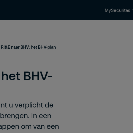
MySecuritas
ingen
Beveiligingstrends & nieuws
Contact 
 RI&E naar BHV: het BHV-plan
 het BHV-
t u verplicht de
e brengen. In een
stappen om van een