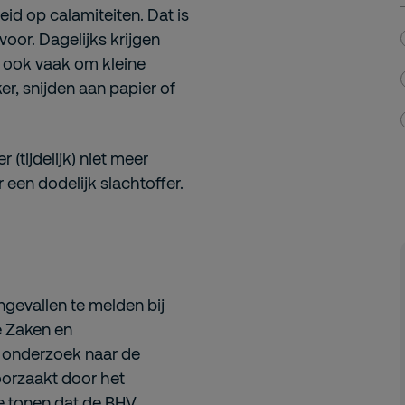
id op calamiteiten. Dat is
oor. Dagelijks krijgen
 ook vaak om kleine
r, snijden aan papier of
(tijdelijk) niet meer
r een dodelijk slachtoffer.
ngevallen te melden bij
e Zaken en
 onderzoek naar de
roorzaakt door het
te tonen dat de BHV