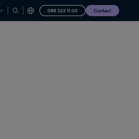
088 322 11 00
Contact
en ondersteuning
Vacatures