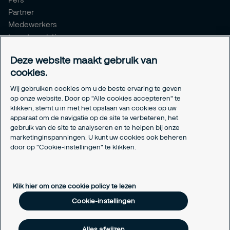
Partner
Medewerkers
Investor relations
Meldpunt Integriteit
Deze website maakt gebruik van
Certificeringen
cookies.
Aanmeldformulieren installatiepartners
Wij gebruiken cookies om u de beste ervaring te geven
Juridisch
op onze website. Door op "Alle cookies accepteren" te
klikken, stemt u in met het opslaan van cookies op uw
Privacyverklaring
apparaat om de navigatie op de site te verbeteren, het
Algemene voorwaarden
gebruik van de site te analyseren en te helpen bij onze
Responsible disclosure
marketinginspanningen. U kunt uw cookies ook beheren
Cookie-instellingen
door op "Cookie-instellingen" te klikken.
Cookieverklaring
Klik hier om onze cookie policy te lezen
Cookie-instellingen
Alles afwijzen