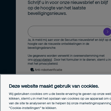
Schrijf u in voor onze nieuwsbrief en blijf
op de hoogte van het laatste
beveiligingsnieuws.
Ja, ik meld mij aan voor de Securitas nieuwsbrief en blijf op 
hoogte van de nieuwste ontwikkelingen in de
beveiligingsbranche.
Uw gegevens worden verwerkt in overeenstemming met
ons
privacybeleid
. Door het formulier in te dienen, stemt u in
met het privacybeleid.
Anti-robotverificatie
Deze website maakt gebruik van cookies.
Wij gebruiken cookies om u de beste ervaring te geven op onze web
klikken, stemt u in met het opslaan van cookies op uw apparaat om d
van de site te analyseren en te helpen bij onze marketinginspanni
"Cookie-instellingen" te klikken.