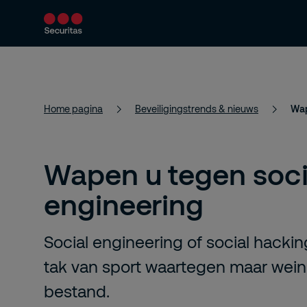
Producten en diensten
Beveiligingsoploss
Home pagina
Beveiligingstrends & nieuws
Wap
Wapen u tegen soci
engineering
Social engineering of social hackin
tak van sport waartegen maar wein
bestand.