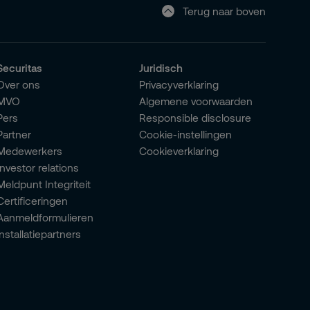
Terug naar boven
Securitas
Juridisch
Over ons
Privacyverklaring
MVO
Algemene voorwaarden
Pers
Responsible disclosure
Partner
Cookie-instellingen
Medewerkers
Cookieverklaring
Investor relations
Meldpunt Integriteit
Certificeringen
Aanmeldformulieren
installatiepartners