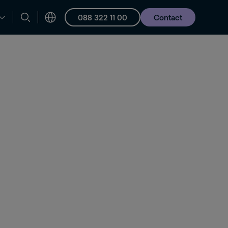
088 322 11 00
Contact
en ondersteuning
Vacatures