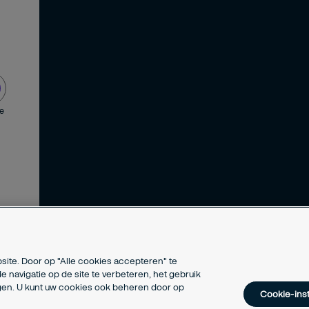
de
site. Door op "Alle cookies accepteren" te
e navigatie op de site te verbeteren, het gebruik
ngen. U kunt uw cookies ook beheren door op
Cookie-inst