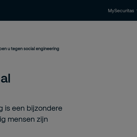
MySecuritas
ingen
Beveiligingstrends & nieuws
Contact 
en u tegen social engineering
al
g is een bijzondere
ig mensen zijn