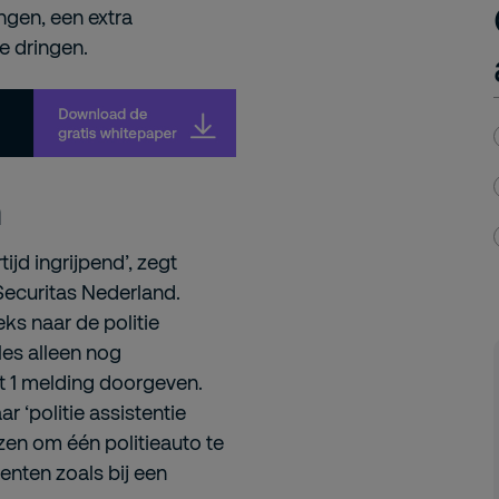
ngen, een extra
te dringen.
n
tijd ingrijpend’, zegt
Securitas Nederland.
eks naar de politie
es alleen nog
it 1 melding doorgeven.
ar ‘politie assistentie
ezen om één politieauto te
genten zoals bij een