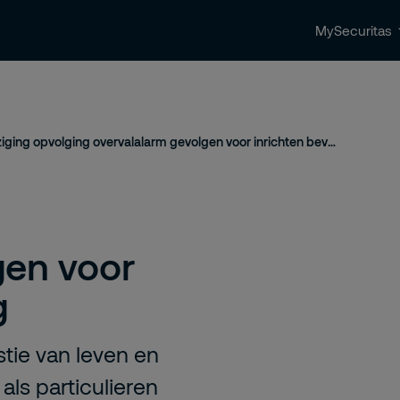
MySecuritas
ingen
Beveiligingstrends & nieuws
Contact 
Wijziging opvolging overvalalarm gevolgen voor inrichten beveiliging
gen voor
g
stie van leven en
als particulieren