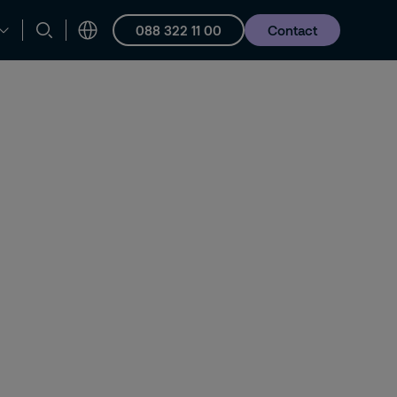
088 322 11 00
Contact
en ondersteuning
Vacatures