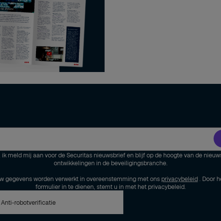
, ik meld mij aan voor de Securitas nieuwsbrief en blijf op de hoogte van de nieuw
ontwikkelingen in de beveiligingsbranche.
w gegevens worden verwerkt in overeenstemming met ons
privacybeleid
. Door h
formulier in te dienen, stemt u in met het privacybeleid.
Anti-robotverificatie