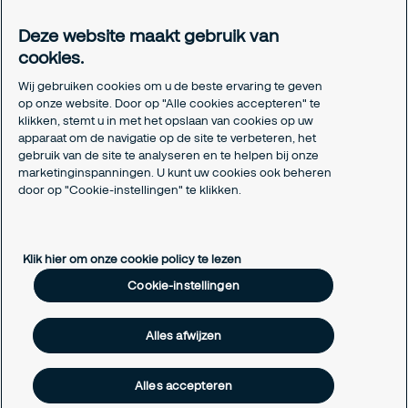
Meldpunt Integriteit
Deze website maakt gebruik van
Certificeringen
cookies.
Aanmeldformulieren installatiepartners
Wij gebruiken cookies om u de beste ervaring te geven
Juridisch
op onze website. Door op "Alle cookies accepteren" te
klikken, stemt u in met het opslaan van cookies op uw
Privacyverklaring
apparaat om de navigatie op de site te verbeteren, het
Algemene voorwaarden
gebruik van de site te analyseren en te helpen bij onze
Responsible disclosure
marketinginspanningen. U kunt uw cookies ook beheren
door op "Cookie-instellingen" te klikken.
Cookie-instellingen
Cookieverklaring
Klik hier om onze cookie policy te lezen
Cookie-instellingen
Alles afwijzen
Alles accepteren
Copyright © 2026 Securitas Nederland