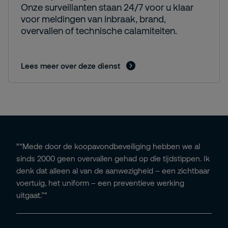
Onze surveillanten staan 24/7 voor u klaar
voor meldingen van inbraak, brand,
overvallen of technische calamiteiten.
Lees meer over deze dienst
"“Mede door de koopavondbeveiliging hebben we al
sinds 2000 geen overvallen gehad op die tijdstippen. Ik
denk dat alleen al van de aanwezigheid – een zichtbaar
voertuig, het uniform – een preventieve werking
uitgaat.”"