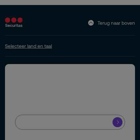
Terug naar boven
Selecteer land en taal
Abonneer u op onze nieuwsbrief
Schrijf u in voor onze nieuwsbrief en blijf op de hoogte
van het laatste beveiligingsnieuws.
Ja, ik meld mij aan voor de Securitas nieuwsbrief en blijf op de
hoogte van de nieuwste ontwikkelingen in de