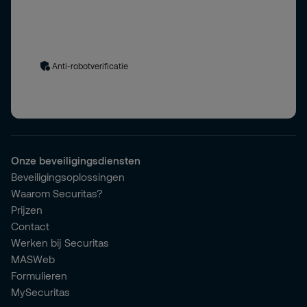
beveiligingsbranche.
Uw gegevens worden verwerkt in overeenstemming met
ons
privacybeleid
. Door het formulier in te dienen, stemt u in
met het privacybeleid.
Anti-robotverificatie
Onze beveiligingsdiensten
Beveiligingsoplossingen
Waarom Securitas?
Prijzen
Contact
Werken bij Securitas
MASWeb
Formulieren
MySecuritas