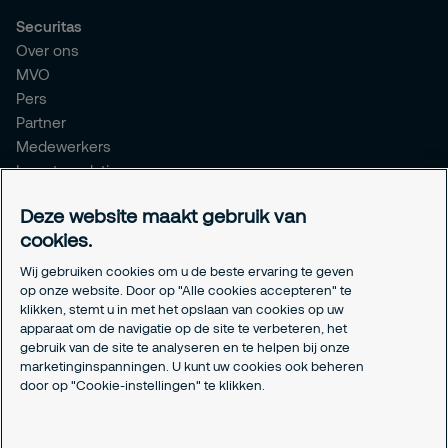
Securitas
Over ons
MVO
Pers
Partner
Medewerkers
Investor relations
Meldpunt Integriteit
Deze website maakt gebruik van
Certificeringen
cookies.
Aanmeldformulieren installatiepartners
Wij gebruiken cookies om u de beste ervaring te geven
Juridisch
op onze website. Door op "Alle cookies accepteren" te
klikken, stemt u in met het opslaan van cookies op uw
Privacyverklaring
apparaat om de navigatie op de site te verbeteren, het
Algemene voorwaarden
gebruik van de site te analyseren en te helpen bij onze
Responsible disclosure
marketinginspanningen. U kunt uw cookies ook beheren
Cookie-instellingen
door op "Cookie-instellingen" te klikken.
Cookieverklaring