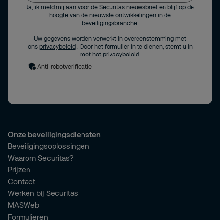
Ja, ik meld mij aan voor de Securitas nieuwsbrief en blijf op de
hoogte van de nieuwste ontwikkelingen in de
beveiligingsbranche.
Uw gegevens worden verwerkt in overeenstemming met
ons
privacybeleid
. Door het formulier in te dienen, stemt u in
met het privacybeleid.
Anti-robotverificatie
Onze beveiligingsdiensten
Beveiligingsoplossingen
Waarom Securitas?
Prijzen
Contact
Werken bij Securitas
MASWeb
Formulieren