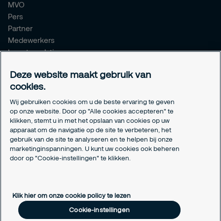
MVO
Pers
Partner
Medewerkers
Investor relations
Meldpunt Integriteit
Deze website maakt gebruik van
Certificeringen
cookies.
Aanmeldformulieren installatiepartners
Wij gebruiken cookies om u de beste ervaring te geven
Juridisch
op onze website. Door op "Alle cookies accepteren" te
klikken, stemt u in met het opslaan van cookies op uw
Privacyverklaring
apparaat om de navigatie op de site te verbeteren, het
Algemene voorwaarden
gebruik van de site te analyseren en te helpen bij onze
Responsible disclosure
marketinginspanningen. U kunt uw cookies ook beheren
Cookie-instellingen
door op "Cookie-instellingen" te klikken.
Cookieverklaring
Klik hier om onze cookie policy te lezen
Cookie-instellingen