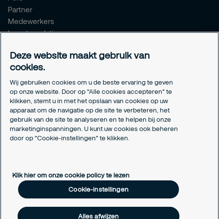
Partner
Medewerkers
Investor relations
Meldpunt Integriteit
Deze website maakt gebruik van
Certificeringen
cookies.
Aanmeldformulieren installatiepartners
Wij gebruiken cookies om u de beste ervaring te geven
Juridisch
op onze website. Door op "Alle cookies accepteren" te
klikken, stemt u in met het opslaan van cookies op uw
Privacyverklaring
apparaat om de navigatie op de site te verbeteren, het
Algemene voorwaarden
gebruik van de site te analyseren en te helpen bij onze
Responsible disclosure
marketinginspanningen. U kunt uw cookies ook beheren
Cookie-instellingen
door op "Cookie-instellingen" te klikken.
Cookieverklaring
Klik hier om onze cookie policy te lezen
Cookie-instellingen
Alles afwijzen