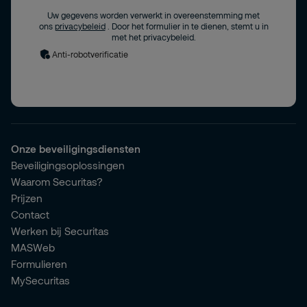
Uw gegevens worden verwerkt in overeenstemming met
ons
privacybeleid
. Door het formulier in te dienen, stemt u in
met het privacybeleid.
Anti-robotverificatie
Onze beveiligingsdiensten
Beveiligingsoplossingen
Waarom Securitas?
Prijzen
Contact
Werken bij Securitas
MASWeb
Formulieren
MySecuritas