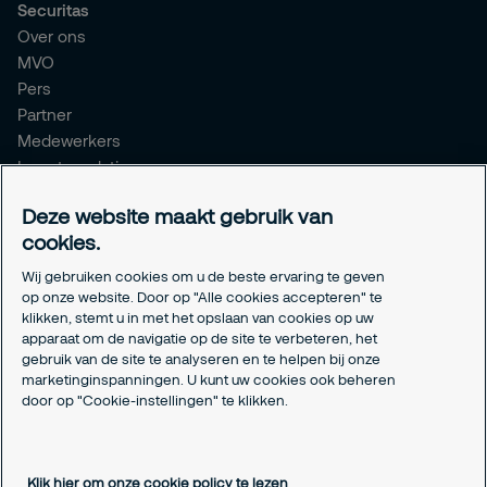
Securitas
Over ons
MVO
Pers
Partner
Medewerkers
Investor relations
Meldpunt Integriteit
Deze website maakt gebruik van
Certificeringen
cookies.
Aanmeldformulieren installatiepartners
Wij gebruiken cookies om u de beste ervaring te geven
Juridisch
op onze website. Door op "Alle cookies accepteren" te
klikken, stemt u in met het opslaan van cookies op uw
Privacyverklaring
apparaat om de navigatie op de site te verbeteren, het
Algemene voorwaarden
gebruik van de site te analyseren en te helpen bij onze
Responsible disclosure
marketinginspanningen. U kunt uw cookies ook beheren
Cookie-instellingen
door op "Cookie-instellingen" te klikken.
Cookieverklaring
Klik hier om onze cookie policy te lezen