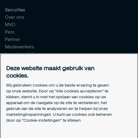
Securitas
Over ons
MVO
Pers
Partner
Medewerkers
Investor relations
Meldpunt Integriteit
Deze website maakt gebruik van
Certificeringen
cookies.
Aanmeldformulieren installatiepartners
Wij gebruiken cookies om u de beste ervaring te geven
Juridisch
op onze website. Door op "Alle cookies accepteren" te
klikken, stemt u in met het opslaan van cookies op uw
Privacyverklaring
apparaat om de navigatie op de site te verbeteren, het
Algemene voorwaarden
gebruik van de site te analyseren en te helpen bij onze
Responsible disclosure
marketinginspanningen. U kunt uw cookies ook beheren
Cookie-instellingen
door op "Cookie-instellingen" te klikken.
Cookieverklaring