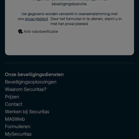
beveiligingsbranche.
Uw gegevens worden verwerkt in overeenstemming met
ons
privacybeleid
. Door het formulier in te dienen, stemt u in
met het privacybeleid.
Anti-robotverificatie
Onze beveiligingsdiensten
Beveiligingsoplossingen
Waarom Securitas?
Prijzen
Contact
Werken bij Securitas
MASWeb
Formulieren
MySecuritas