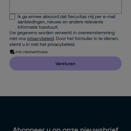
Selecteer...
Ik ga ermee akkoord dat Securitas mij per e-mail
Security Management
aanbiedingen, nieuws en andere relevante
informatie toestuurt.
Facility Management
Uw gegevens worden verwerkt in overeenstemming
met ons
privacybeleid
. Door het formulier in te dienen,
IT Management
stemt u in met het privacybeleid.
Anti-robotverificatie
Facility Management Extern
Versturen
Directie / Eigenaar (+20 medewerkers)
Directie / Eigenaar (-20 medewerkers)
HR
Inkoop
Anders
Abonneer u op onze nieuwsbrief