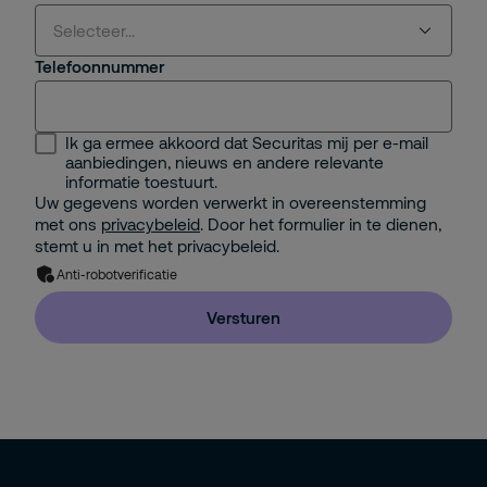
Selecteer...
Telefoonnummer
Selecteer...
Ik ga ermee akkoord dat Securitas mij per e-mail
Security Management
aanbiedingen, nieuws en andere relevante
informatie toestuurt.
Facility Management
Uw gegevens worden verwerkt in overeenstemming
met ons
privacybeleid
. Door het formulier in te dienen,
IT Management
stemt u in met het privacybeleid.
Anti-robotverificatie
Facility Management Extern
Versturen
Directie / Eigenaar (+20 medewerkers)
Directie / Eigenaar (-20 medewerkers)
HR