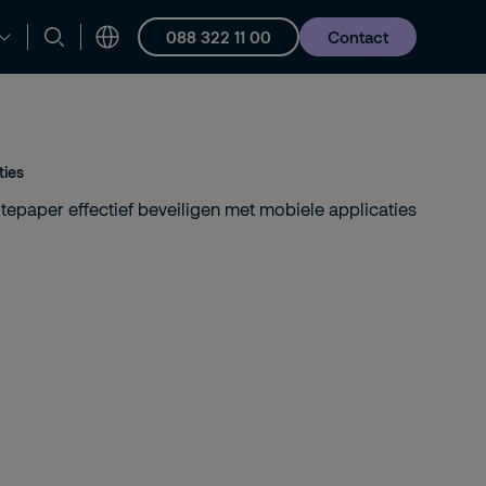
088 322 11 00
Contact
en ondersteuning
Vacatures
ties