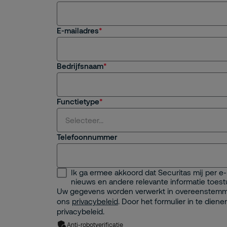
E-mailadres
Bedrijfsnaam
Functietype
Selecteer...
Telefoonnummer
Selecteer...
Ik ga ermee akkoord dat Securitas mij per e
Security Management
nieuws en andere relevante informatie toestu
Uw gegevens worden verwerkt in overeenstem
Facility Management
ons
privacybeleid
. Door het formulier in te diene
privacybeleid.
IT Management
Anti-robotverificatie