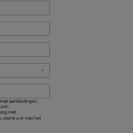
-mail aanbiedingen,
urt.
ming met
n, stemt u in met het