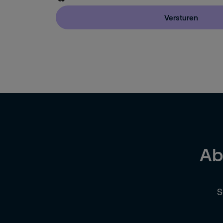
Facility Management Extern
Versturen
Directie / Eigenaar (+20 medewerkers)
Directie / Eigenaar (-20 medewerkers)
HR
Inkoop
Anders
Ab
S