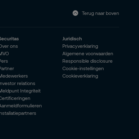
Terug naar boven
Securitas
Juridisch
Over ons
Privacyverklaring
MVO
Algemene voorwaarden
Pers
Responsible disclosure
Partner
Cookie-instellingen
Medewerkers
Cookieverklaring
Investor relations
Meldpunt Integriteit
Certificeringen
Aanmeldformulieren
installatiepartners