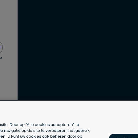
de
site. Door op "Alle cookies accepteren" te
e navigatie op de site te verbeteren, het gebruik
ngen. U kunt uw cookies ook beheren door op