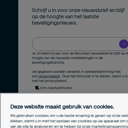
Schrijf u in voor onze nieuwsbrief en blijf
op de hoogte van het laatste
beveiligingsnieuws.
Ja, ik meld mij aan voor de Securitas nieuwsbrief en blijf op 
hoogte van de nieuwste ontwikkelingen in de
beveiligingsbranche.
Uw gegevens worden verwerkt in overeenstemming met
ons
privacybeleid
. Door het formulier in te dienen, stemt u in
met het privacybeleid.
Anti-robotverificatie
Deze website maakt gebruik van cookies.
Wij gebruiken cookies om u de beste ervaring te geven op onze web
klikken, stemt u in met het opslaan van cookies op uw apparaat om d
van de site te analyseren en te helpen bij onze marketinginspanni