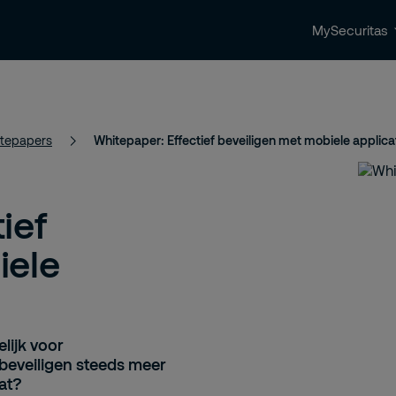
MySecuritas
ingen
Beveiligingstrends & nieuws
Contact 
tepapers
Whitepaper: Effectief beveiligen met mobiele applica
ief
iele
lijk voor
 beveiligen steeds meer
dat?