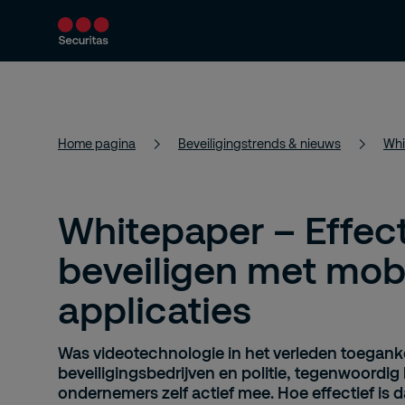
Producten en diensten
Beveiligingsoploss
Home pagina
Beveiligingstrends & nieuws
Whi
Whitepaper – Effect
beveiligen met mob
applicaties
Was videotechnologie in het verleden toeganke
beveiligingsbedrijven en politie, tegenwoordig
ondernemers zelf actief mee. Hoe effectief is 