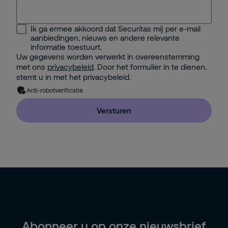
Selecteer...
Ik ga ermee akkoord dat Securitas mij per e-mail
Security Management
aanbiedingen, nieuws en andere relevante
informatie toestuurt.
Facility Management
Uw gegevens worden verwerkt in overeenstemming
met ons
privacybeleid
. Door het formulier in te dienen,
IT Management
stemt u in met het privacybeleid.
Anti-robotverificatie
Facility Management Extern
Versturen
Directie / Eigenaar (+20 medewerkers)
Directie / Eigenaar (-20 medewerkers)
HR
Inkoop
Anders
Abonneer u op onze nieuwsbrief