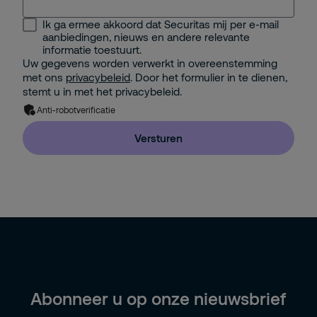
Ik ga ermee akkoord dat Securitas mij per e-mail
Security Management
aanbiedingen, nieuws en andere relevante
informatie toestuurt.
Facility Management
Uw gegevens worden verwerkt in overeenstemming
met ons
privacybeleid
. Door het formulier in te dienen,
IT Management
stemt u in met het privacybeleid.
Anti-robotverificatie
Facility Management Extern
Versturen
Directie / Eigenaar (+20 medewerkers)
Directie / Eigenaar (-20 medewerkers)
HR
Inkoop
Anders
Abonneer u op onze nieuwsbrief