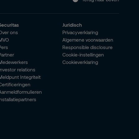
Securitas
Juridisch
Over ons
Privacyverklaring
MVO
Algemene voorwaarden
Pers
Responsible disclosure
Partner
Cookie-instellingen
Medewerkers
Cookieverklaring
Investor relations
Meldpunt Integriteit
Certificeringen
Aanmeldformulieren
installatiepartners