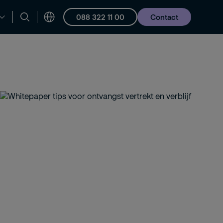
088 322 11 00
Contact
en ondersteuning
Vacatures