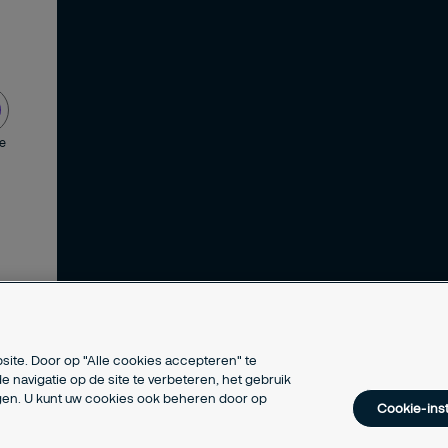
de
site. Door op "Alle cookies accepteren" te
e navigatie op de site te verbeteren, het gebruik
ngen. U kunt uw cookies ook beheren door op
Cookie-inst