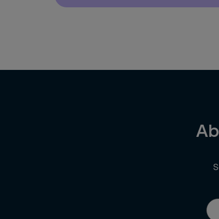
Directie / Eigenaar (+20 medewerkers)
Directie / Eigenaar (-20 medewerkers)
HR
Inkoop
Anders
Ab
S