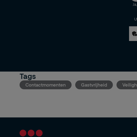
Ja
U
Tags
Contactmomenten
Gastvrijheid
Veilig