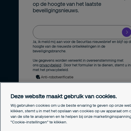
op de hoogte van het laatste
beveiligingsnieuws.
Ja, ik meld mij aan voor de Securitas nieuwsbrief en blijf op 
hoogte van de nieuwste ontwikkelingen in de
beveiligingsbranche.
Uw gegevens worden verwerkt in overeenstemming met
ons
privacybeleid
. Door het formulier in te dienen, stemt u in
met het privacybeleid.
Anti-robotverificatie
Deze website maakt gebruik van cookies.
Wij gebruiken cookies om u de beste ervaring te geven op onze web
klikken, stemt u in met het opslaan van cookies op uw apparaat om d
van de site te analyseren en te helpen bij onze marketinginspanni
"Cookie-instellingen" te klikken.