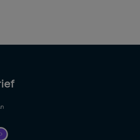
ief
an