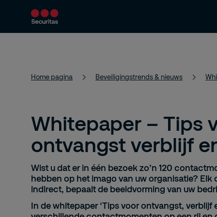
Producten en diensten
Beveiligingsoploss
Home pagina
Beveiligingstrends & nieuws
Whi
Whitepaper – Tips 
ontvangst verblijf e
Wist u dat er in één bezoek zo’n 120 contactm
hebben op het imago van uw organisatie? Elk 
indirect, bepaalt de beeldvorming van uw bedri
In de whitepaper ‘Tips voor ontvangst, verblijf 
verschillende contactmomenten op een rij en 