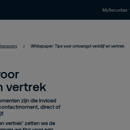
MySecuritas
ingen
Beveiligingstrends & nieuws
Contact 
tepapers
Whitepaper: Tips voor ontvangst verblijf en vertrek
voor
n vertrek
omenten zijn die invloed
contactmoment, direct of
jf.
en vertrek’ zetten we de
geven we tips voor een