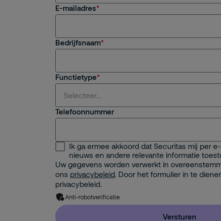
E-mailadres
Bedrijfsnaam
Functietype
Selecteer...
Telefoonnummer
Selecteer...
Ik ga ermee akkoord dat Securitas mij per e
Security Management
nieuws en andere relevante informatie toestu
Uw gegevens worden verwerkt in overeenstem
Facility Management
ons
privacybeleid
. Door het formulier in te diene
privacybeleid.
IT Management
Anti-robotverificatie
Facility Management Extern
Versturen