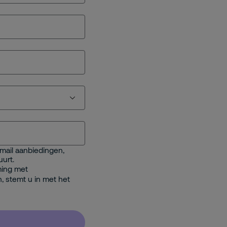
-mail aanbiedingen,
urt.
ming met
n, stemt u in met het