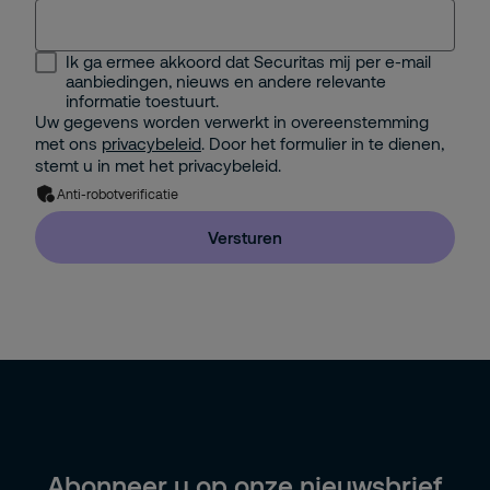
Selecteer...
Ik ga ermee akkoord dat Securitas mij per e-mail
Security Management
aanbiedingen, nieuws en andere relevante
informatie toestuurt.
Facility Management
Uw gegevens worden verwerkt in overeenstemming
met ons
privacybeleid
. Door het formulier in te dienen,
IT Management
stemt u in met het privacybeleid.
Anti-robotverificatie
Facility Management Extern
Versturen
Directie / Eigenaar (+20 medewerkers)
Directie / Eigenaar (-20 medewerkers)
HR
Inkoop
Anders
Abonneer u op onze nieuwsbrief