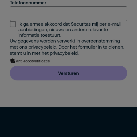
Telefoonnummer
Selecteer...
Ik ga ermee akkoord dat Securitas mij per e-mail
Security Management
aanbiedingen, nieuws en andere relevante
informatie toestuurt.
Facility Management
Uw gegevens worden verwerkt in overeenstemming
met ons
privacybeleid
. Door het formulier in te dienen,
IT Management
stemt u in met het privacybeleid.
Anti-robotverificatie
Facility Management Extern
Versturen
Directie / Eigenaar (+20 medewerkers)
Directie / Eigenaar (-20 medewerkers)
HR
Inkoop