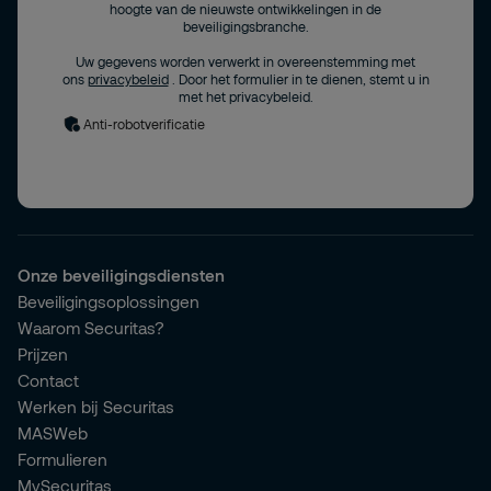
hoogte van de nieuwste ontwikkelingen in de
beveiligingsbranche.
Uw gegevens worden verwerkt in overeenstemming met
ons
privacybeleid
. Door het formulier in te dienen, stemt u in
met het privacybeleid.
Anti-robotverificatie
Onze beveiligingsdiensten
Beveiligingsoplossingen
Waarom Securitas?
Prijzen
Contact
Werken bij Securitas
MASWeb
Formulieren
MySecuritas