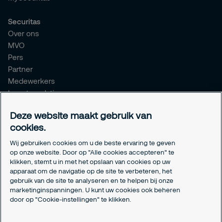
Securitas
Over ons
MVO
Pers
Partner
Medewerkers
Investor relations
Meldpunt Integriteit
Deze website maakt gebruik van
Certificeringen
cookies.
Aanmeldformulieren installatiepartners
Wij gebruiken cookies om u de beste ervaring te geven
Juridisch
op onze website. Door op "Alle cookies accepteren" te
klikken, stemt u in met het opslaan van cookies op uw
Privacyverklaring
apparaat om de navigatie op de site te verbeteren, het
Algemene voorwaarden
gebruik van de site te analyseren en te helpen bij onze
Responsible disclosure
marketinginspanningen. U kunt uw cookies ook beheren
Cookie-instellingen
door op "Cookie-instellingen" te klikken.
Cookieverklaring