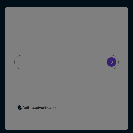
Abonneer u op onze nieuwsbrief
Schrijf u in voor onze nieuwsbrief en blijf op de hoogte
van het laatste beveiligingsnieuws.
Ja, ik meld mij aan voor de Securitas nieuwsbrief en blijf op de
hoogte van de nieuwste ontwikkelingen in de
beveiligingsbranche.
Uw gegevens worden verwerkt in overeenstemming met
ons
privacybeleid
. Door het formulier in te dienen, stemt u in
met het privacybeleid.
Anti-robotverificatie