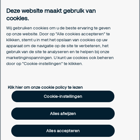
Meldpunt Integriteit
Deze website maakt gebruik van
Certificeringen
cookies.
Aanmeldformulieren installatiepartners
Wij gebruiken cookies om u de beste ervaring te geven
Juridisch
op onze website. Door op "Alle cookies accepteren" te
klikken, stemt u in met het opslaan van cookies op uw
Privacyverklaring
apparaat om de navigatie op de site te verbeteren, het
Algemene voorwaarden
gebruik van de site te analyseren en te helpen bij onze
Responsible disclosure
marketinginspanningen. U kunt uw cookies ook beheren
Cookie-instellingen
door op "Cookie-instellingen" te klikken.
Cookieverklaring
Klik hier om onze cookie policy te lezen
Cookie-instellingen
Alles afwijzen
Alles accepteren
Copyright © 2026 Securitas Nederland