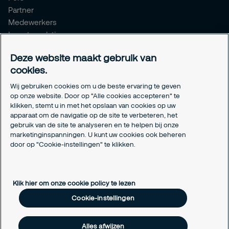
Partner
Medewerkers
Investor relations
Meldpunt Integriteit
Deze website maakt gebruik van
Certificeringen
cookies.
Aanmeldformulieren installatiepartners
Wij gebruiken cookies om u de beste ervaring te geven
Juridisch
op onze website. Door op "Alle cookies accepteren" te
klikken, stemt u in met het opslaan van cookies op uw
Privacyverklaring
apparaat om de navigatie op de site te verbeteren, het
Algemene voorwaarden
gebruik van de site te analyseren en te helpen bij onze
Responsible disclosure
marketinginspanningen. U kunt uw cookies ook beheren
Cookie-instellingen
door op "Cookie-instellingen" te klikken.
Cookieverklaring
Klik hier om onze cookie policy te lezen
Cookie-instellingen
Alles afwijzen