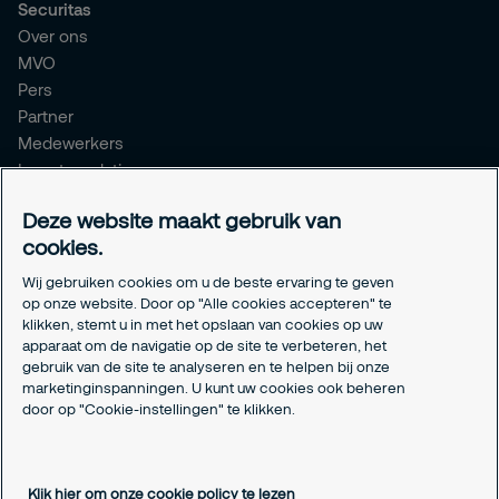
Securitas
Over ons
MVO
Pers
Partner
Medewerkers
Investor relations
Meldpunt Integriteit
Deze website maakt gebruik van
Certificeringen
cookies.
Aanmeldformulieren installatiepartners
Wij gebruiken cookies om u de beste ervaring te geven
Juridisch
op onze website. Door op "Alle cookies accepteren" te
klikken, stemt u in met het opslaan van cookies op uw
Privacyverklaring
apparaat om de navigatie op de site te verbeteren, het
Algemene voorwaarden
gebruik van de site te analyseren en te helpen bij onze
Responsible disclosure
marketinginspanningen. U kunt uw cookies ook beheren
Cookie-instellingen
door op "Cookie-instellingen" te klikken.
Cookieverklaring
Klik hier om onze cookie policy te lezen