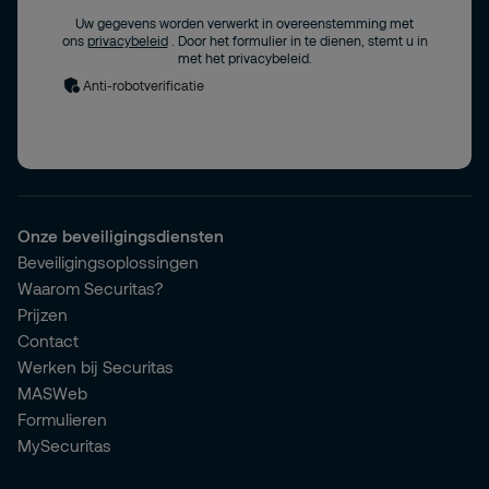
Uw gegevens worden verwerkt in overeenstemming met
ons
privacybeleid
. Door het formulier in te dienen, stemt u in
met het privacybeleid.
Anti-robotverificatie
Onze beveiligingsdiensten
Beveiligingsoplossingen
Waarom Securitas?
Prijzen
Contact
Werken bij Securitas
MASWeb
Formulieren
MySecuritas