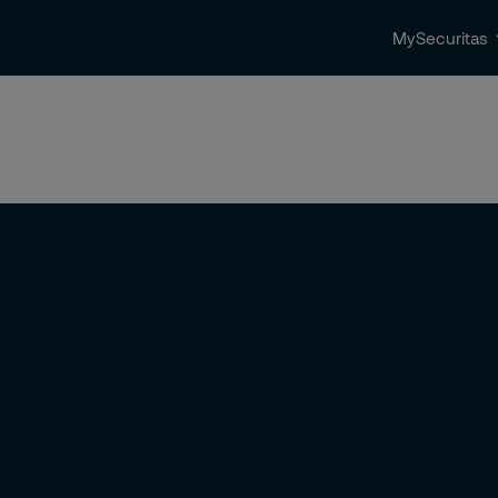
MySecuritas
ingen
Beveiligingstrends & nieuws
Contact 