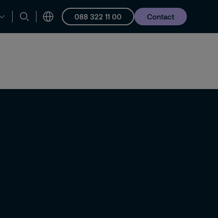
088 322 11 00
Contact
en ondersteuning
Vacatures