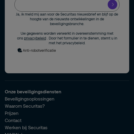
Ja, ik meld mij aan voor de Securitas nieuwsbrief en blijf op de
hoogte van de nieuwste ontwikkelingen in de
beveiligingsbranche.
Uw gegevens worden verwerkt in overeenstemming met
ons
privacybeleid
. Door het formulier in te dienen, stemt u in
met het privacybeleid.
Anti-robotverificatie
Onze beveiligingsdiensten
Beveiligingsoplossingen
Waarom Securitas?
Prijzen
Contact
Werken bij Securitas