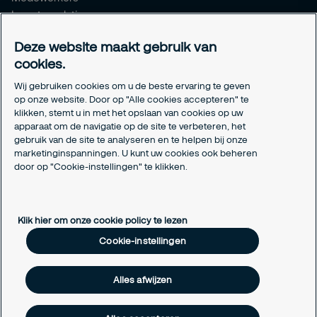
Investor relations
Meldpunt Integriteit
Deze website maakt gebruik van
Certificeringen
cookies.
Aanmeldformulieren installatiepartners
Wij gebruiken cookies om u de beste ervaring te geven
Juridisch
op onze website. Door op "Alle cookies accepteren" te
klikken, stemt u in met het opslaan van cookies op uw
Privacyverklaring
apparaat om de navigatie op de site te verbeteren, het
Algemene voorwaarden
gebruik van de site te analyseren en te helpen bij onze
Responsible disclosure
marketinginspanningen. U kunt uw cookies ook beheren
Cookie-instellingen
door op "Cookie-instellingen" te klikken.
Cookieverklaring
Klik hier om onze cookie policy te lezen
Cookie-instellingen
Alles afwijzen