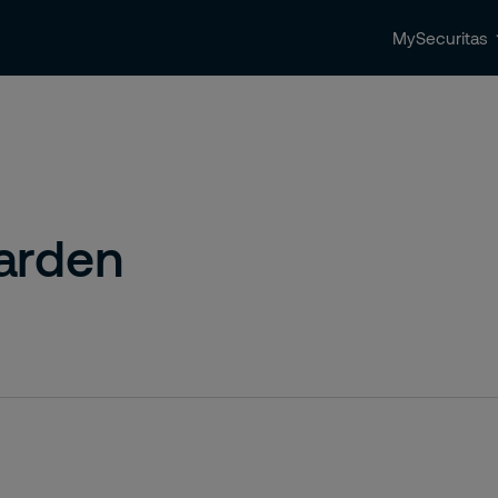
MySecuritas
ingen
Beveiligingstrends & nieuws
Contact 
arden