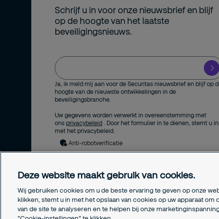
Schrijf u in voor onze nieuwsbrief en blijf
op de hoogte van het laatste
beveiligingsnieuws.
Ja, ik meld mij aan voor de Securitas nieuwsbrief en blijf op 
hoogte van de nieuwste ontwikkelingen in de
beveiligingsbranche.
Uw gegevens worden verwerkt in overeenstemming met
ons
privacybeleid
. Door het formulier in te dienen, stemt u in
met het privacybeleid.
Anti-robotverificatie
Deze website maakt gebruik van cookies.
Wij gebruiken cookies om u de beste ervaring te geven op onze web
klikken, stemt u in met het opslaan van cookies op uw apparaat om d
van de site te analyseren en te helpen bij onze marketinginspanni
"Cookie-instellingen" te klikken.