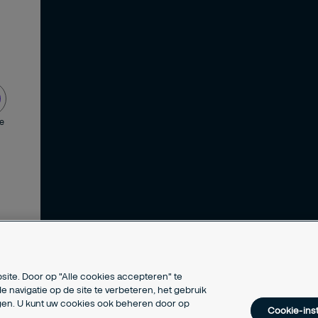
de
site. Door op "Alle cookies accepteren" te
e navigatie op de site te verbeteren, het gebruik
ngen. U kunt uw cookies ook beheren door op
Cookie-inst