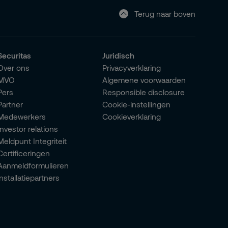
Terug naar boven
Securitas
Juridisch
Over ons
Privacyverklaring
MVO
Algemene voorwaarden
Pers
Responsible disclosure
Partner
Cookie-instellingen
Medewerkers
Cookieverklaring
Investor relations
Meldpunt Integriteit
Certificeringen
Aanmeldformulieren
installatiepartners