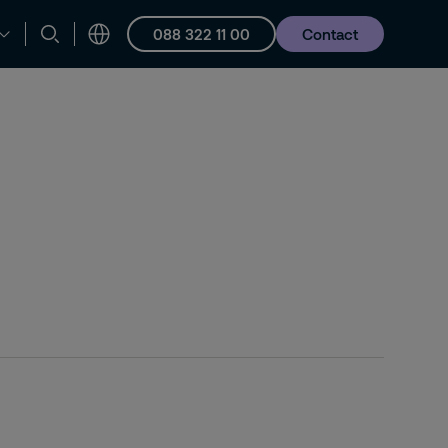
088 322 11 00
Contact
en ondersteuning
Vacatures