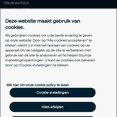
Medewerkers
Investor relations
Meldpunt Integriteit
Deze website maakt gebruik van
Certificeringen
cookies.
Aanmeldformulieren installatiepartners
Wij gebruiken cookies om u de beste ervaring te geven
Juridisch
op onze website. Door op "Alle cookies accepteren" te
klikken, stemt u in met het opslaan van cookies op uw
Privacyverklaring
apparaat om de navigatie op de site te verbeteren, het
Algemene voorwaarden
gebruik van de site te analyseren en te helpen bij onze
Responsible disclosure
marketinginspanningen. U kunt uw cookies ook beheren
Cookie-instellingen
door op "Cookie-instellingen" te klikken.
Cookieverklaring
Klik hier om onze cookie policy te lezen
Cookie-instellingen
Alles afwijzen