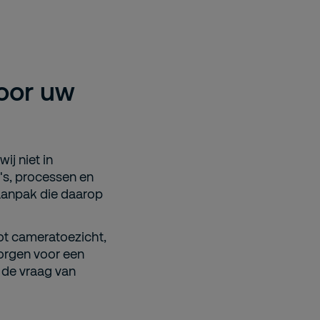
voor uw
ij niet in
's, processen en
saanpak die daarop
tot cameratoezicht,
zorgen voor een
 de vraag van